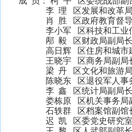
成
员：
柯
平
区委统战部副
李
理
区发展和改革
肖
胜
区政府教育督
李小军
区科技和工业
邴
毅
区财政局副局
高日辉
区住房和城市
王晓宇
区商务局副局
梁
丹
区文化和旅游
陈晓东
区退役军人事
李
鑫
区统计局副局
娄栋原
区机关事务局
石轶群
区档案馆副馆
迟
凯
区委党史研究
王
黎
区人武部副部