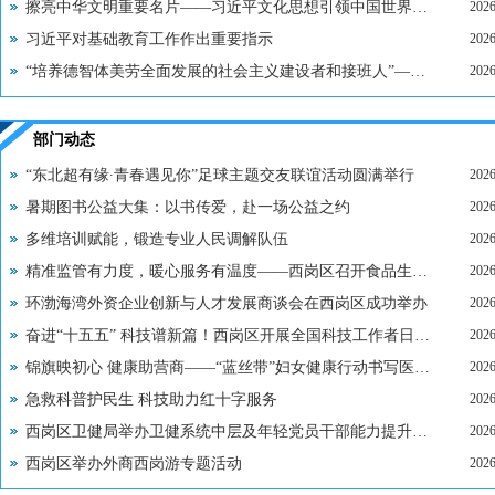
擦亮中华文明重要名片——习近平文化思想引领中国世界遗产申报保护工作壮阔实践
2026
习近平对基础教育工作作出重要指示
2026
“培养德智体美劳全面发展的社会主义建设者和接班人”——习近平总书记的重要论述指引基础教育改革发展开创新局面
2026
部门动态
“东北超有缘∙青春遇见你”足球主题交友联谊活动圆满举行
2026
暑期图书公益大集：以书传爱，赴一场公益之约
2026
多维培训赋能，锻造专业人民调解队伍
2026
精准监管有力度，暖心服务有温度——西岗区召开食品生产企业培训工作会
2026
环渤海湾外资企业创新与人才发展商谈会在西岗区成功举办
2026
奋进“十五五” 科技谱新篇！西岗区开展全国科技工作者日系列活动
2026
锦旗映初心 健康助营商——“蓝丝带”妇女健康行动书写医企共建新篇章
2026
急救科普护民生 科技助力红十字服务
2026
西岗区卫健局举办卫健系统中层及年轻党员干部能力提升培训班
2026
西岗区举办外商西岗游专题活动
2026